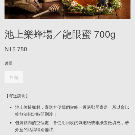
池上樂蜂場／龍眼蜜 700g
NT$ 780
數量
售完
【寄送說明】
池上位於鄉村，寄送方便我們會統一透過郵局寄送，所以會比
較無法指定時間到達！
包裝箱內的空位處，會使用回收的氣泡紙或報紙去做填充，若
介意的話請特別備註。