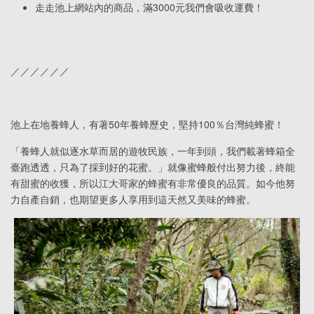
走走池上網站內的商品，滿3000元我們會吸收運費！
／／／／／／
池上在地養蜂人，有著50年養蜂歷史，堅持100％台灣純蜂蜜！
「養蜂人就似逐水草而居的遊牧民族，一年到頭，我們載著蜂箱全
臺跑透透，只為了採到好的花蜜。」就像蜜蜂般付出努力後，終能
有甜蜜的收獲，所以江大哥家的蜂蜜有非常優良的品質。如今他努
力自產自銷，也期望更多人享用到這天然又美味的蜂蜜。