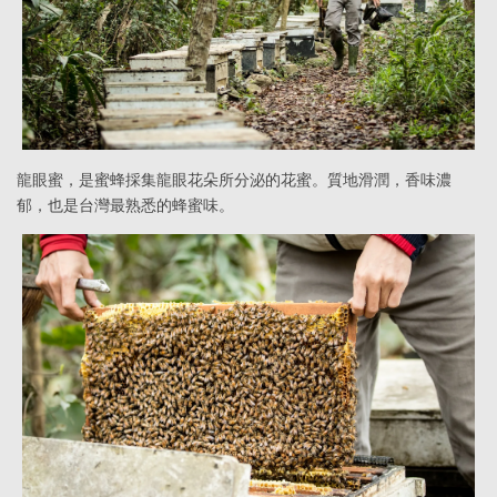
龍眼蜜，是蜜蜂採集龍眼花朵所分泌的花蜜。質地滑潤，香味濃
郁，也是台灣最熟悉的蜂蜜味。