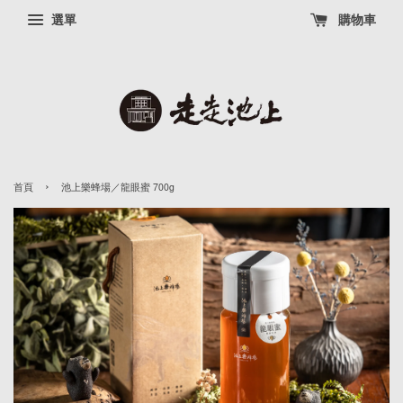
選單
購物車
›
首頁
池上樂蜂場／龍眼蜜 700g