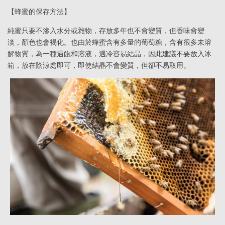
【蜂蜜的保存方法】
純蜜只要不滲入水分或雜物，存放多年也不會變質，但香味會變
淡，顏色也會褐化。也由於蜂蜜含有多量的葡萄糖，含有很多未溶
解物質，為一種過飽和溶液，遇冷容易結晶，因此建議不要放入冰
箱，放在陰涼處即可，即使結晶不會變質，但卻不易取用。