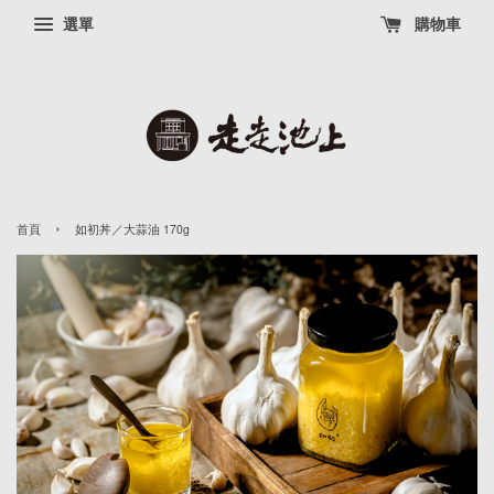
選單
購物車
›
首頁
如初丼／大蒜油 170g