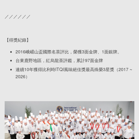
／／／／／／
【得獎紀錄】
2016峨嵋山盃國際名茶評比，榮獲3面金牌、1面銀牌。
台東鹿野地區，紅烏龍茶評鑑，累計97面金牌
連續10年獲得比利時ITQI風味絕佳獎最高殊榮3星獎（2017 ~
2026）