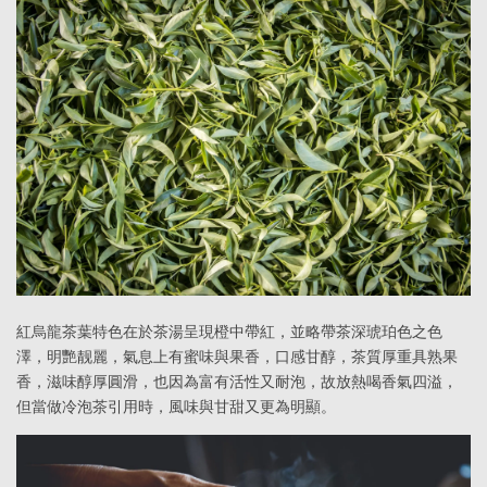
紅烏龍茶葉特色在於茶湯呈現橙中帶紅，並略帶茶深琥珀色之色
澤，明艷靓麗，氣息上有蜜味與果香，口感甘醇，茶質厚重具熟果
香，滋味醇厚圓滑，也因為富有活性又耐泡，故放熱喝香氣四溢，
但當做冷泡茶引用時，風味與甘甜又更為明顯。