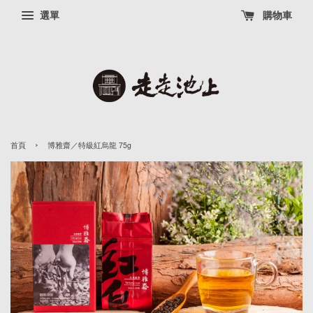
選單
購物車
›
首頁
博雅齋／特級紅烏龍 75g