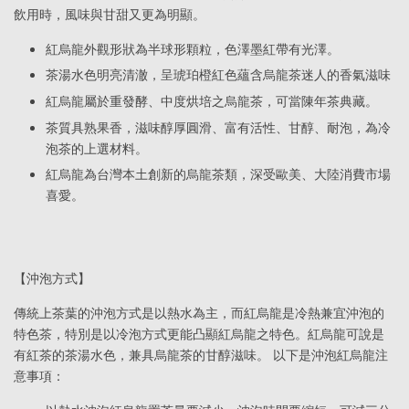
飲用時，風味與甘甜又更為明顯。
紅烏龍外觀形狀為半球形顆粒，色澤墨紅帶有光澤。
茶湯水色明亮清澈，呈琥珀橙紅色蘊含烏龍茶迷人的香氣滋味
紅烏龍屬於重發酵、中度烘培之烏龍茶，可當陳年茶典藏。
茶質具熟果香，滋味醇厚圓滑、富有活性、甘醇、耐泡，為冷
泡茶的上選材料。
紅烏龍為台灣本土創新的烏龍茶類，深受歐美、大陸消費市場
喜愛。
【沖泡方式】
傳統上茶葉的沖泡方式是以熱水為主，而紅烏龍是冷熱兼宜沖泡的
特色茶，特別是以冷泡方式更能凸顯紅烏龍之特色。紅烏龍可說是
有紅茶的茶湯水色，兼具烏龍茶的甘醇滋味。 以下是沖泡紅烏龍注
意事項：