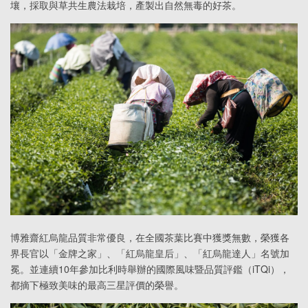
壤，採取與草共生農法栽培，產製出自然無毒的好茶。
博雅齋紅烏龍品質非常優良，在全國茶葉比賽中獲獎無數，榮獲各
界長官以「金牌之家」、「紅烏龍皇后」、「紅烏龍達人」名號加
冕。並連續10年參加比利時舉辦的國際風味暨品質評鑑（iTQi），
都摘下極致美味的最高三星評價的榮譽。