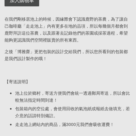
加入購物車
在我們剛移居池上的時候，因緣際會下認識鹿野的茶農，為了讓自
己咖啡廳「走走池上」內有更多在地的品項，所以每幾個月都會到
鹿野拜訪這位茶農，以及跟著去記錄他們的茶園或採茶過程，希望
能夠更認識我們空間裡販賣的所有東西。
之後「博雅齋」更把包裝的設計交給我們，所以您所看到的包裝都
是我們設計製作的哦！
【寄送說明】
池上位於鄉村，寄送方便我們會統一透過郵局寄送，所以會比
較無法指定時間到達！
包裝箱內的空位處，會使用回收的氣泡紙或報紙去做填充，若
介意的話請特別備註。
走走池上網站內的商品，滿3000元我們會吸收運費！