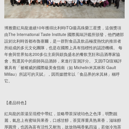
博雅齋紅烏龍連續10年獲得比利時iTQi最高殊榮三星獎，這個獎項
由The International Taste Institute 國際風味評鑑所頒發，他們總部
設於比利時首都布魯塞爾，是一群對食品及飲品極度熱忱的推崇者
所組成的多元文化團隊，也是在國際上具有指標性的認證機構。 每
年會與世界知名200多位主廚與頗負盛名的餐飲烹飪和品酒專家協
會，甄選其中的廚師與品酒師，來進行盲測評分。 又因iTQi宣稱評
審具有「被權威的國際級美食指南（如 Michelin米其林和 Gault
Millau）所認可的天賦」，因而媒體常以「食品界的米其林」稱呼
它。
【產品特色】
紅烏龍的茶湯呈現橙中帶紅，並略帶茶深琥珀色之色澤，明艷靓
麗，氣息上有蜜味與果香，口感甘醇，茶質厚重具熟果香，滋味醇
厚圓滑，也因為富有活性又耐泡，故放熱喝香氣四溢，若做冷泡茶