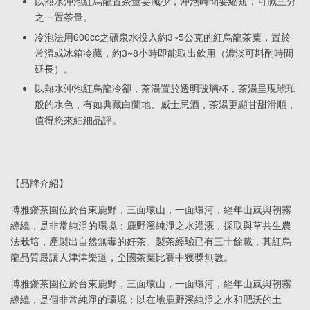
以熱水沖泡紅烏龍置茶量要減少，沖泡時間要縮短，可減三分
之一置茶量。
冷泡法用600cc之礦泉水投入約3~5公克的紅烏龍茶葉，置於
常溫或冰箱冷藏，約3~8小時即能取出飲用（濃淡可斟酌時間
延長）。
以熱水沖泡紅烏龍冷卻，茶湯置於透明玻璃杯，茶湯呈現琥珀
般的水色，有如典藏白蘭地、威士忌酒，茶湯更顯甘甜滑順，
值得您來細細品評。
【品牌介紹】
博雅齋茶園位於台東鹿野，三面環山，一面環河，經年山嵐與朝霧
繚繞，是非常純淨的環境；鹿野溪純淨之水灌溉，採取與草共生農
法栽培，產製出自然無毒的好茶。製茶經驗已有三十餘載，其紅烏
龍品質最讓人津津樂道，全國茶葉比賽中獲獎無數。
博雅齋茶園位於台東鹿野，三面環山，一面環河，經年山嵐與朝霧
繚繞，是個非常純淨的環境；以在地鹿野溪純淨之水和肥沃的土