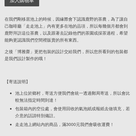
加入購物車
在我們剛移居池上的時候，因緣際會下認識鹿野的茶農，為了讓自
己咖啡廳「走走池上」內有更多在地的品項，所以每幾個月都會到
鹿野拜訪這位茶農，以及跟著去記錄他們的茶園或採茶過程，希望
能夠更認識我們空間裡販賣的所有東西。
之後「博雅齋」更把包裝的設計交給我們，所以您所看到的包裝都
是我們設計製作的哦！
【寄送說明】
池上位於鄉村，寄送方便我們會統一透過郵局寄送，所以會比
較無法指定時間到達！
包裝箱內的空位處，會使用回收的氣泡紙或報紙去做填充，若
介意的話請特別備註。
走走池上網站內的商品，滿3000元我們會吸收運費！