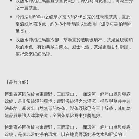
以熱水沖泡紅烏龍置茶量要減少，沖泡時間要縮短，可減三分
之一置茶量。
冷泡法用600cc之礦泉水投入約3~5公克的紅烏龍茶葉，置於
常溫或冰箱冷藏，約3~8小時即能取出飲用（濃淡可斟酌時間
延長）。
以熱水沖泡紅烏龍冷卻，茶湯置於透明玻璃杯，茶湯呈現琥珀
般的水色，有如典藏白蘭地、威士忌酒，茶湯更顯甘甜滑順，
值得您來細細品評。
【品牌介紹】
博雅齋茶園位於台東鹿野，三面環山，一面環河，經年山嵐與朝霧
繚繞，是非常純淨的環境；鹿野溪純淨之水灌溉，採取與草共生農
法栽培，產製出自然無毒的好茶。製茶經驗已有三十餘載，其紅烏
龍品質最讓人津津樂道，全國茶葉比賽中獲獎無數。
博雅齋茶園位於台東鹿野，三面環山，一面環河，經年山嵐與朝霧
繚繞，是個非常純淨的環境；以在地鹿野溪純淨之水和肥沃的土