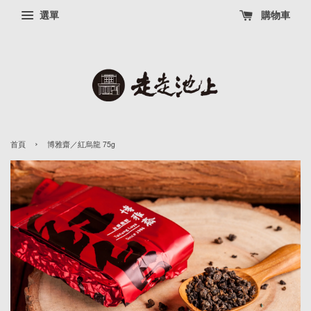
選單
購物車
›
首頁
博雅齋／紅烏龍 75g