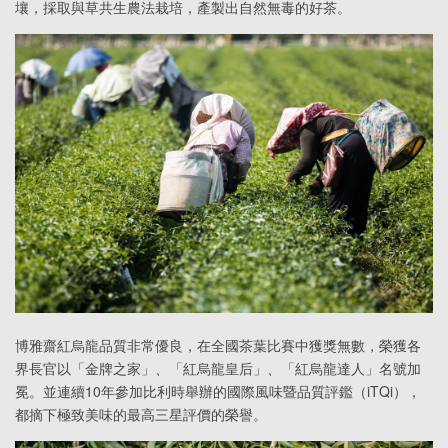
壤，採取與草共生農法栽培，產製出自然無毒的好茶。
博雅齋紅烏龍品質非常優良，在全國茶葉比賽中獲獎無數，榮獲各
界長官以「金牌之家」、「紅烏龍皇后」、「紅烏龍達人」名號加
冕。並連續10年參加比利時舉辦的國際風味暨品質評鑑（iTQi），
都摘下極致美味的最高三星評價的榮譽。