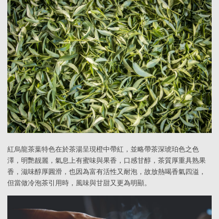
紅烏龍茶葉特色在於茶湯呈現橙中帶紅，並略帶茶深琥珀色之色
澤，明艷靓麗，氣息上有蜜味與果香，口感甘醇，茶質厚重具熟果
香，滋味醇厚圓滑，也因為富有活性又耐泡，故放熱喝香氣四溢，
但當做冷泡茶引用時，風味與甘甜又更為明顯。