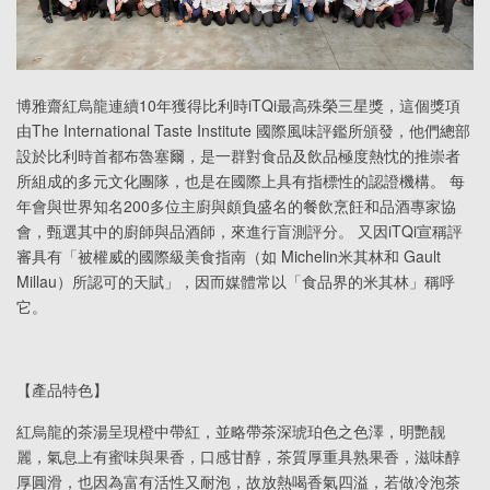
博雅齋紅烏龍連續10年獲得比利時iTQi最高殊榮三星獎，這個獎項
由The International Taste Institute 國際風味評鑑所頒發，他們總部
設於比利時首都布魯塞爾，是一群對食品及飲品極度熱忱的推崇者
所組成的多元文化團隊，也是在國際上具有指標性的認證機構。 每
年會與世界知名200多位主廚與頗負盛名的餐飲烹飪和品酒專家協
會，甄選其中的廚師與品酒師，來進行盲測評分。 又因iTQi宣稱評
審具有「被權威的國際級美食指南（如 Michelin米其林和 Gault
Millau）所認可的天賦」，因而媒體常以「食品界的米其林」稱呼
它。
【產品特色】
紅烏龍的茶湯呈現橙中帶紅，並略帶茶深琥珀色之色澤，明艷靓
麗，氣息上有蜜味與果香，口感甘醇，茶質厚重具熟果香，滋味醇
厚圓滑，也因為富有活性又耐泡，故放熱喝香氣四溢，若做冷泡茶