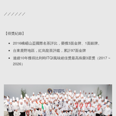
／／／／／／
【得獎紀錄】
2016峨嵋山盃國際名茶評比，榮獲3面金牌、1面銀牌。
台東鹿野地區，紅烏龍茶評鑑，累計97面金牌
連續10年獲得比利時ITQI風味絕佳獎最高殊榮3星獎（2017 ~
2026）