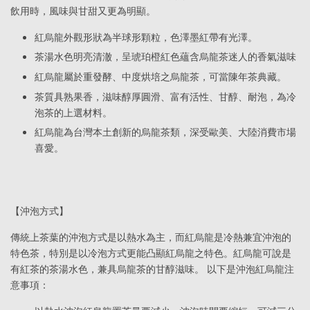
飲用時，風味與甘甜又更為明顯。
紅烏龍外觀形狀為半球形顆粒，色澤墨紅帶有光澤。
茶湯水色明亮清澈，呈琥珀橙紅色蘊含烏龍茶迷人的香氣滋味
紅烏龍屬於重發酵、中度烘培之烏龍茶，可當陳年茶典藏。
茶質具熟果香，滋味醇厚圓滑、富有活性、甘醇、耐泡，為冷
泡茶的上選材料。
紅烏龍為台灣本土創新的烏龍茶類，深受歐美、大陸消費市場
喜愛。
【沖泡方式】
傳統上茶葉的沖泡方式是以熱水為主，而紅烏龍是冷熱兼宜沖泡的
特色茶，特別是以冷泡方式更能凸顯紅烏龍之特色。紅烏龍可說是
有紅茶的茶湯水色，兼具烏龍茶的甘醇滋味。 以下是沖泡紅烏龍注
意事項：