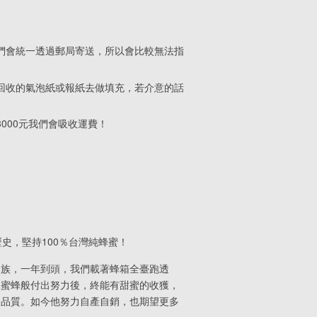
們會統一透過郵局寄送，所以會比較無法指
回收的氣泡紙或報紙去做填充，若介意的話
000元我們會吸收運費！
史，堅持100％台灣純蜂蜜！
民族，一年到頭，我們載著蜂箱全臺跑透
像蜜蜂般付出努力後，終能有甜蜜的收獲，
的品質。如今他努力自產自銷，也期望更多