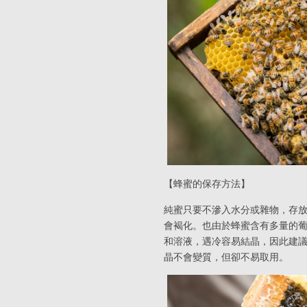
【蜂蜜的保存方法】
純蜜只要不滲入水分或雜物，存
會褐化。也由於蜂蜜含有多量的
和溶液，遇冷容易結晶，因此建
晶不會變質，但卻不易取用。