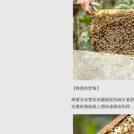
【蜂蜜的營養】
蜂蜜含有豐富的礦物質和維生素
性澱粉脢能被人體快速吸收利用