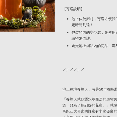
【寄送說明】
池上位於鄉村，寄送方便我
定時間到達！
包裝箱內的空位處，會使用
請特別備註。
走走池上網站內的商品，滿3
／／／／／／
池上在地養蜂人，有著50年養蜂歷
「養蜂人就似逐水草而居的遊牧
透，只為了採到好的花蜜。」就
所以江大哥家的蜂蜜有非常優良