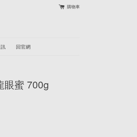
購物車
資訊
回官網
眼蜜 700g