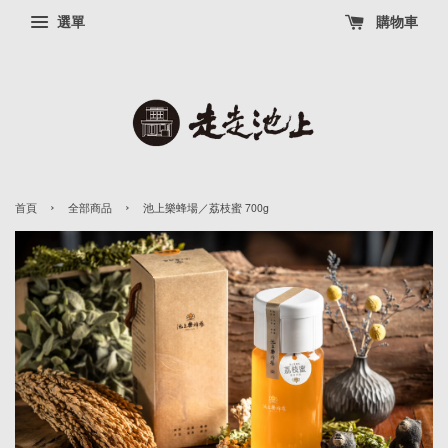
選單
購物車
›
›
首頁
全部商品
池上樂蜂場／荔枝蜜 700g