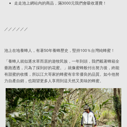
走走池上網站內的商品，滿3000元我們會吸收運費！
／／／／／／
池上在地養蜂人，有著50年養蜂歷史，堅持100％台灣純蜂蜜！
「養蜂人就似逐水草而居的遊牧民族，一年到頭，我們載著蜂箱全
臺跑透透，只為了採到好的花蜜。」就像蜜蜂般付出努力後，終能
有甜蜜的收獲，所以江大哥家的蜂蜜有非常優良的品質。如今他努
力自產自銷，也期望更多人享用到這天然又美味的蜂蜜。