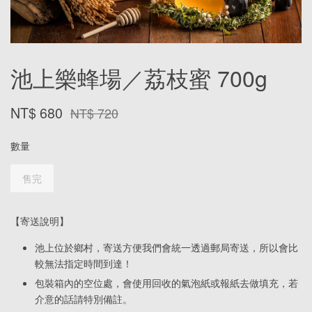
池上樂蜂場／荔枝蜜 700g
NT$ 680
NT$ 720
數量
售完
【寄送說明】
池上位於鄉村，寄送方便我們會統一透過郵局寄送，所以會比
較無法指定時間到達！
包裝箱內的空位處，會使用回收的氣泡紙或報紙去做填充，若
介意的話請特別備註。