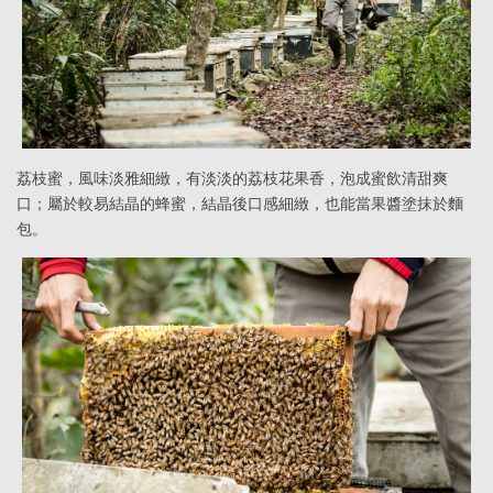
荔枝蜜，風味淡雅細緻，有淡淡的荔枝花果香，泡成蜜飲清甜爽
口；屬於較易結晶的蜂蜜，結晶後口感細緻，也能當果醬塗抹於麵
包。