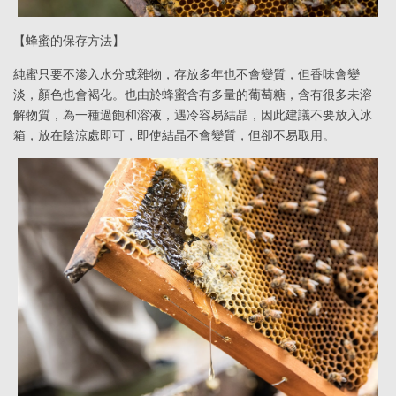
【蜂蜜的保存方法】
純蜜只要不滲入水分或雜物，存放多年也不會變質，但香味會變
淡，顏色也會褐化。也由於蜂蜜含有多量的葡萄糖，含有很多未溶
解物質，為一種過飽和溶液，遇冷容易結晶，因此建議不要放入冰
箱，放在陰涼處即可，即使結晶不會變質，但卻不易取用。