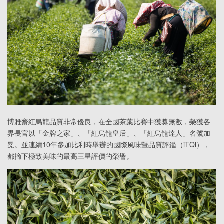
博雅齋紅烏龍品質非常優良，在全國茶葉比賽中獲獎無數，榮獲各
界長官以「金牌之家」、「紅烏龍皇后」、「紅烏龍達人」名號加
冕。並連續10年參加比利時舉辦的國際風味暨品質評鑑（iTQi），
都摘下極致美味的最高三星評價的榮譽。