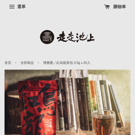
選單
購物車
›
›
首頁
全部商品
博雅齋／紅烏龍茶包 3.5g x 20入