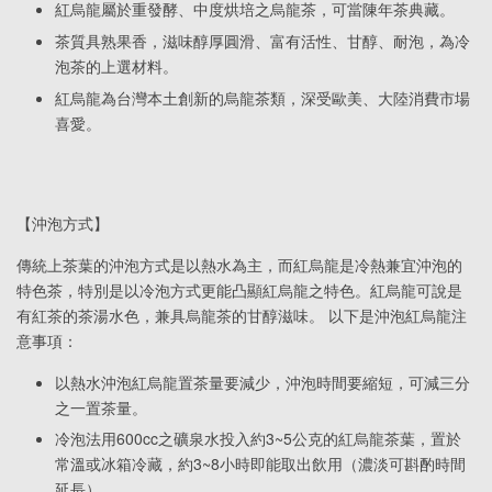
紅烏龍屬於重發酵、中度烘培之烏龍茶，可當陳年茶典藏。
茶質具熟果香，滋味醇厚圓滑、富有活性、甘醇、耐泡，為冷
泡茶的上選材料。
紅烏龍為台灣本土創新的烏龍茶類，深受歐美、大陸消費市場
喜愛。
【沖泡方式】
傳統上茶葉的沖泡方式是以熱水為主，而紅烏龍是冷熱兼宜沖泡的
特色茶，特別是以冷泡方式更能凸顯紅烏龍之特色。紅烏龍可說是
有紅茶的茶湯水色，兼具烏龍茶的甘醇滋味。 以下是沖泡紅烏龍注
意事項：
以熱水沖泡紅烏龍置茶量要減少，沖泡時間要縮短，可減三分
之一置茶量。
冷泡法用600cc之礦泉水投入約3~5公克的紅烏龍茶葉，置於
常溫或冰箱冷藏，約3~8小時即能取出飲用（濃淡可斟酌時間
延長）。