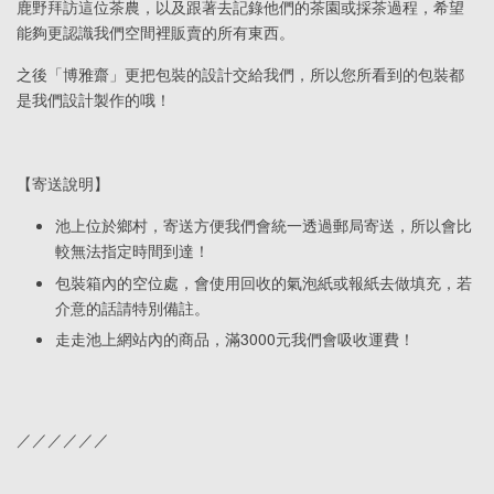
鹿野拜訪這位茶農，以及跟著去記錄他們的茶園或採茶過程，希望
能夠更認識我們空間裡販賣的所有東西。
之後「博雅齋」更把包裝的設計交給我們，所以您所看到的包裝都
是我們設計製作的哦！
【寄送說明】
池上位於鄉村，寄送方便我們會統一透過郵局寄送，所以會比
較無法指定時間到達！
包裝箱內的空位處，會使用回收的氣泡紙或報紙去做填充，若
介意的話請特別備註。
走走池上網站內的商品，滿3000元我們會吸收運費！
／／／／／／