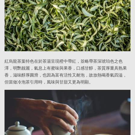
紅烏龍茶葉特色在於茶湯呈現橙中帶紅，並略帶茶深琥珀色之色
澤，明艷靓麗，氣息上有蜜味與果香，口感甘醇，茶質厚重具熟果
香，滋味醇厚圓滑，也因為富有活性又耐泡，故放熱喝香氣四溢，
但當做冷泡茶引用時，風味與甘甜又更為明顯。