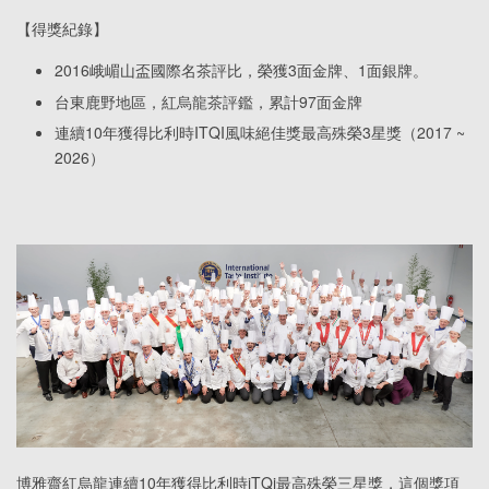
【得獎紀錄】
2016峨嵋山盃國際名茶評比，榮獲3面金牌、1面銀牌。
台東鹿野地區，紅烏龍茶評鑑，累計97面金牌
連續10年獲得比利時ITQI風味絕佳獎最高殊榮3星獎（2017 ~
2026）
博雅齋紅烏龍連續10年獲得比利時iTQi最高殊榮三星獎，這個獎項