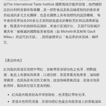
由The International Taste Institute 國際風味評鑑所頒發，他們總部
設於比利時首都布魯塞爾，是一群對食品及飲品極度熱忱的推崇者
所組成的多元文化團隊，也是在國際上具有指標性的認證機構。 每
年會與世界知名200多位主廚與頗負盛名的餐飲烹飪和品酒專家協
會，甄選其中的廚師與品酒師，來進行盲測評分。 又因iTQi宣稱評
審具有「被權威的國際級美食指南（如 Michelin米其林和 Gault
Millau）所認可的天賦」，因而媒體常以「食品界的米其林」稱呼
它。
【產品特色】
紅烏龍的茶湯呈現橙中帶紅，並略帶茶深琥珀色之色澤，明艷靓
麗，氣息上有蜜味與果香，口感甘醇，茶質厚重具熟果香，滋味醇
厚圓滑，也因為富有活性又耐泡，故放熱喝香氣四溢，若做冷泡茶
飲用時，風味與甘甜又更為明顯。
紅烏龍外觀形狀為半球形顆粒，色澤墨紅帶有光澤。
茶湯水色明亮清澈，呈琥珀橙紅色蘊含烏龍茶迷人的香氣滋味