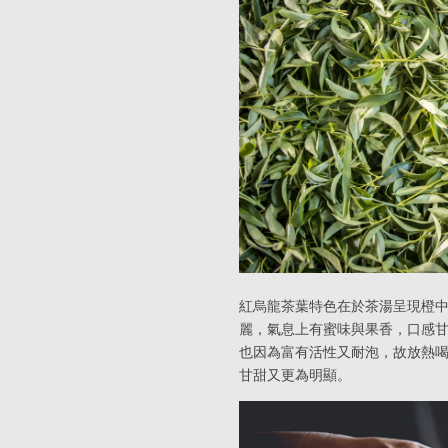
紅烏龍茶葉特色在於茶湯呈現橙
麗，氣息上有蜜味與果香，口感
也因為富有活性又耐泡，故放熱
甘甜又更為明顯。