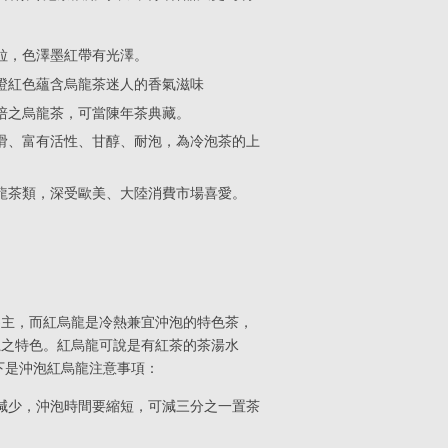
粒，色澤墨紅帶有光澤。
橙紅色蘊含烏龍茶迷人的香氣滋味
培之烏龍茶，可當陳年茶典藏。
滑、富有活性、甘醇、耐泡，為冷泡茶的上
龍茶類，深受歐美、大陸消費市場喜愛。
為主，而紅烏龍是冷熱兼宜沖泡的特色茶，
龍之特色。紅烏龍可說是有紅茶的茶湯水
下是沖泡紅烏龍注意事項：
減少，沖泡時間要縮短，可減三分之一置茶