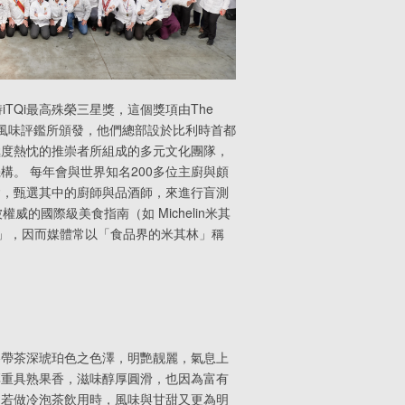
iTQi最高殊榮三星獎，這個獎項由The
stitute 國際風味評鑑所頒發，他們總部設於比利時首都
極度熱忱的推崇者所組成的多元文化團隊，
構。 每年會與世界知名200多位主廚與頗
會，甄選其中的廚師與品酒師，來進行盲測
權威的國際級美食指南（如 Michelin米其
可的天賦」，因而媒體常以「食品界的米其林」稱
略帶茶深琥珀色之色澤，明艷靓麗，氣息上
厚重具熟果香，滋味醇厚圓滑，也因為富有
，若做冷泡茶飲用時，風味與甘甜又更為明