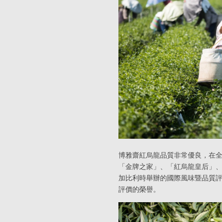
博雅齋紅烏龍品質非常優良，在
「金牌之家」、「紅烏龍皇后」、
加比利時舉辦的國際風味暨品質評
評價的榮譽。