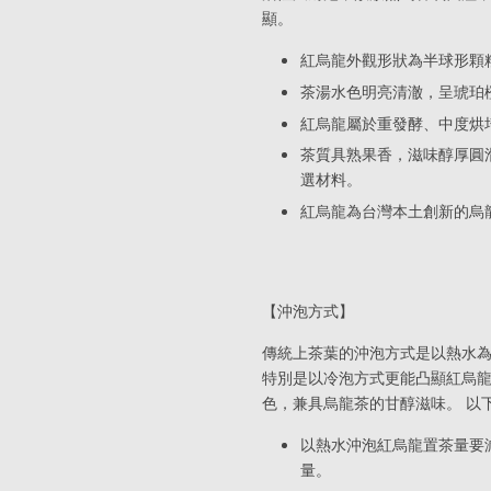
顯。
紅烏龍外觀形狀為半球形顆
茶湯水色明亮清澈，呈琥珀
紅烏龍屬於重發酵、中度烘
茶質具熟果香，滋味醇厚圓
選材料。
紅烏龍為台灣本土創新的烏
【沖泡方式】
傳統上茶葉的沖泡方式是以熱水
特別是以冷泡方式更能凸顯紅烏
色，兼具烏龍茶的甘醇滋味。 以
以熱水沖泡紅烏龍置茶量要
量。