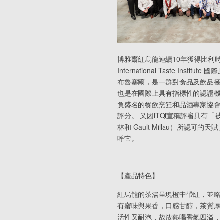
博雅齋紅烏龍連續10年獲得比利時
International Taste In
布魯塞爾，是一群對食品及飲品
也是在國際上具有指標性的認證機
負盛名的餐飲烹飪和品酒專家協
評分。 又因iTQi宣稱評審具有「被
林和 Gault Millau）所認
呼它。
【產品特色】
紅烏龍的茶湯呈現橙中帶紅，並
有蜜味與果香，口感甘醇，茶質
活性又耐泡，故放熱喝香氣四溢