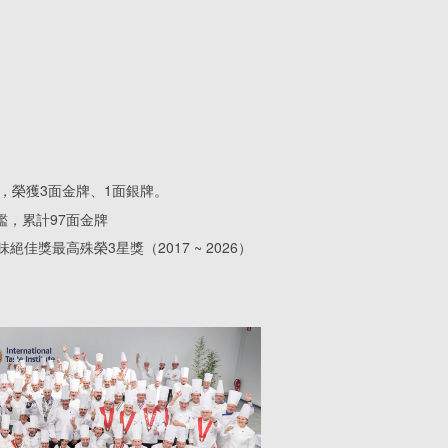
比，榮獲3面金牌、1面銀牌。
鑑，累計97面金牌
味絕佳獎最高殊榮3星獎（2017 ~ 2026）