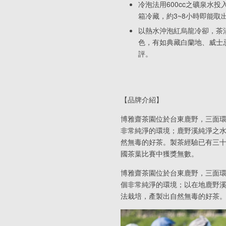
冷泡法用600cc之礦泉水
箱冷藏，約3~8小時即能取
以熱水沖泡紅烏龍冷卻，茶
色，有如典藏白蘭地、威士
評。
【品牌介紹】
博雅齋茶園位於台東鹿野，三面
非常純淨的環境；鹿野溪純淨之
然無毒的好茶。製茶經驗已有三
國茶葉比賽中獲獎無數。
博雅齋茶園位於台東鹿野，三面
個非常純淨的環境；以在地鹿野
法栽培，產製出自然無毒的好茶