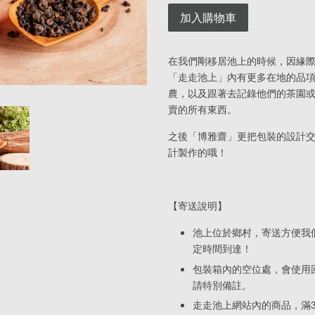
加入購物車
在我們剛移居池上的時候，因緣
「走走池上」內有更多在地的品
農，以及跟著去記錄他們的茶園
賣的所有東西。
之後「博雅齋」更把包裝的設計
計製作的哦！
【寄送說明】
池上位於鄉村，寄送方便我
定時間到達！
包裝箱內的空位處，會使用
請特別備註。
走走池上網站內的商品，滿3