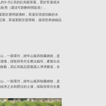
投入約3~5公克的紅烏龍茶葉，置於常溫或冰
出飲用（濃淡可斟酌時間延長）。
湯置於透明玻璃杯，茶湯呈現琥珀般的水
忌酒，茶湯更顯甘甜滑順，值得您來細細品
環山，一面環河，經年山嵐與朝霧繚繞，是
水灌溉，採取與草共生農法栽培，產製出自
十餘載，其紅烏龍品質最讓人津津樂道，全
環山，一面環河，經年山嵐與朝霧繚繞，是
溪純淨之水和肥沃的土壤，採取與草共生農
。