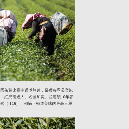
全國茶葉比賽中獲獎無數，榮獲各界長官以
「紅烏龍達人」名號加冕。並連續10年參
鑑（iTQi），都摘下極致美味的最高三星