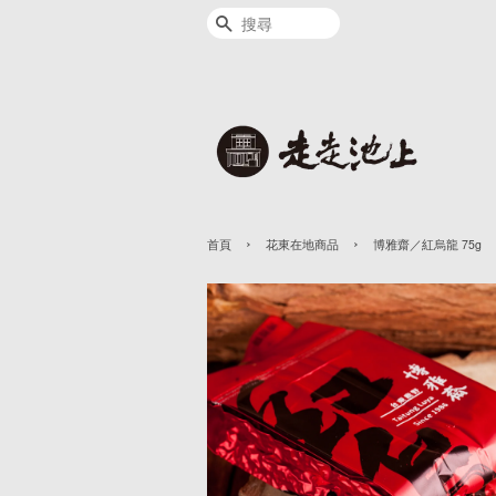
搜尋
›
›
首頁
花東在地商品
博雅齋／紅烏龍 75g