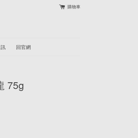
購物車
資訊
回官網
75g