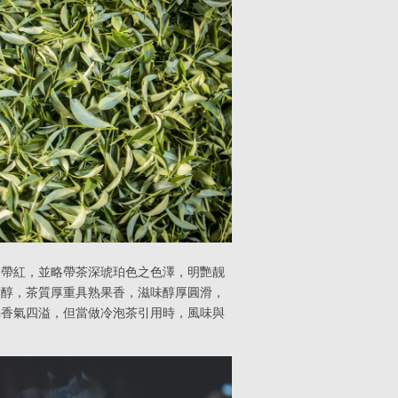
中帶紅，並略帶茶深琥珀色之色澤，明艷靓
甘醇，茶質厚重具熟果香，滋味醇厚圓滑，
喝香氣四溢，但當做冷泡茶引用時，風味與