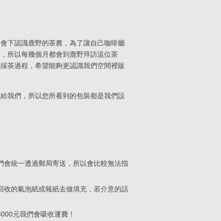
際會下認識鹿野的茶農，為了讓自己咖啡廳
項，所以每幾個月都會到鹿野拜訪這位茶
或採茶過程，希望能夠更認識我們空間裡販
交給我們，所以您所看到的包裝都是我們設
們會統一透過郵局寄送，所以會比較無法指
回收的氣泡紙或報紙去做填充，若介意的話
000元我們會吸收運費！