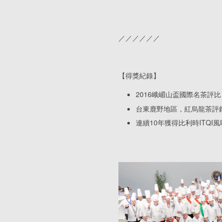
／／／／／／
【得獎紀錄】
2016峨嵋山盃國際名茶評
台東鹿野地區，紅烏龍茶評
連續10年獲得比利時ITQI風